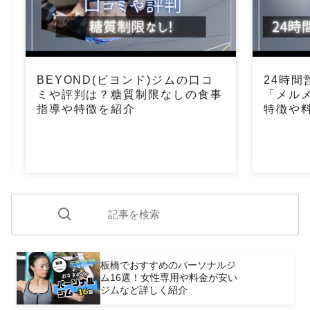
BEYOND(ビヨンド)ジムの口コ
24時
ミや評判は？糖質制限なしの食事
「メル
指導や特徴を紹介
特徴や
板橋でおすすめのパーソナルジ
ム16選！女性専用や料金が安い
ジムなど詳しく紹介