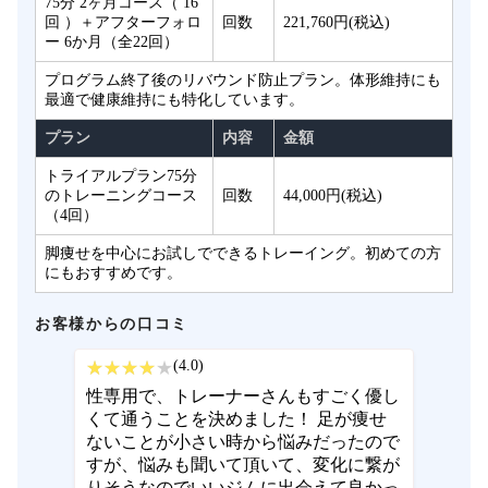
75分 2ヶ月コース（ 16
回 ）＋アフターフォロ
回数
221,760円(税込)
ー 6か月（全22回）
プログラム終了後のリバウンド防止プラン。体形維持にも
最適で健康維持にも特化しています。
プラン
内容
金額
トライアルプラン75分
のトレーニングコース
回数
44,000円(税込)
（4回）
脚痩せを中心にお試しでできるトレーイング。初めての方
にもおすすめです。
お客様からの口コミ
(4.0)
性専用で、トレーナーさんもすごく優し
くて通うことを決めました！ 足が痩せ
ないことが小さい時から悩みだったので
すが、悩みも聞いて頂いて、変化に繋が
りそうなのでいいジムに出会えて良かっ