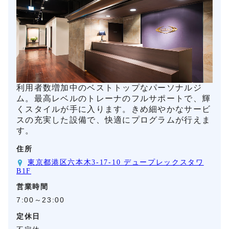
利用者数増加中のベストトップなパーソナルジ
ム。最高レベルのトレーナのフルサポートで、輝
くスタイルが手に入ります。きめ細やかなサービ
スの充実した設備で、快適にプログラムが行えま
す。
住所
東京都港区六本木3-17-10 デュープレックスタワ
B1F
営業時間
7:00～23:00
定休日