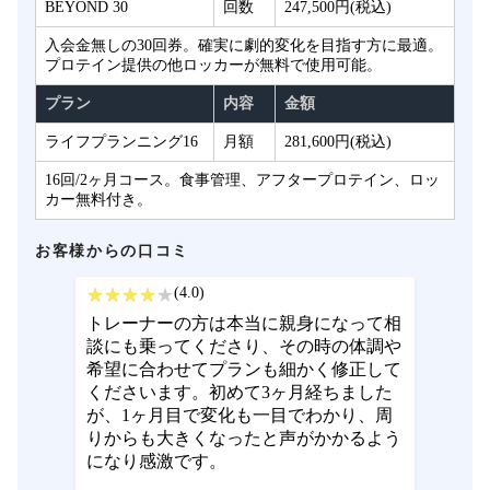
BEYOND 30
回数
247,500円(税込)
入会金無しの30回券。確実に劇的変化を目指す方に最適。
プロテイン提供の他ロッカーが無料で使用可能。
プラン
内容
金額
ライフプランニング16
月額
281,600円(税込)
16回/2ヶ月コース。食事管理、アフタープロテイン、ロッ
カー無料付き。
お客様からの口コミ
(4.0)
トレーナーの方は本当に親身になって相
談にも乗ってくださり、その時の体調や
希望に合わせてプランも細かく修正して
くださいます。初めて3ヶ月経ちました
が、1ヶ月目で変化も一目でわかり、周
りからも大きくなったと声がかかるよう
になり感激です。