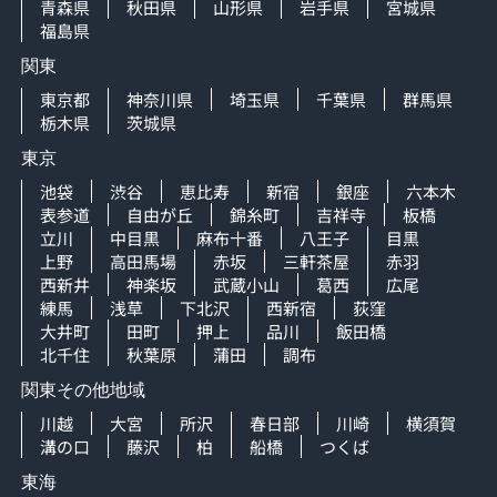
青森県
秋田県
山形県
岩手県
宮城県
福島県
関東
東京都
神奈川県
埼玉県
千葉県
群馬県
栃木県
茨城県
東京
池袋
渋谷
恵比寿
新宿
銀座
六本木
表参道
自由が丘
錦糸町
吉祥寺
板橋
立川
中目黒
麻布十番
八王子
目黒
上野
高田馬場
赤坂
三軒茶屋
赤羽
西新井
神楽坂
武蔵小山
葛西
広尾
練馬
浅草
下北沢
西新宿
荻窪
大井町
田町
押上
品川
飯田橋
北千住
秋葉原
蒲田
調布
関東その他地域
川越
大宮
所沢
春日部
川崎
横須賀
溝の口
藤沢
柏
船橋
つくば
東海