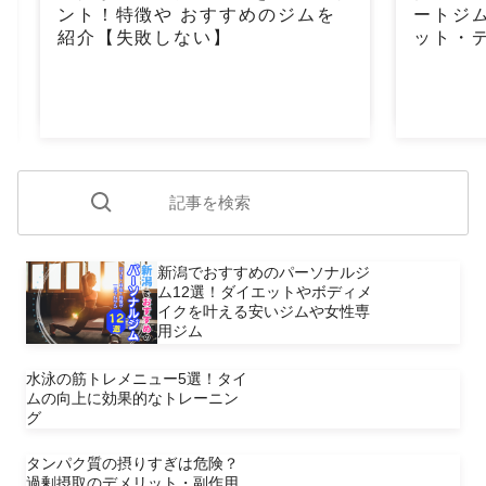
ント！特徴や おすすめのジムを
ートジ
紹介【失敗しない】
ット・
新潟でおすすめのパーソナルジ
ム12選！ダイエットやボディメ
イクを叶える安いジムや女性専
用ジム
水泳の筋トレメニュー5選！タイ
ムの向上に効果的なトレーニン
グ
タンパク質の摂りすぎは危険？
過剰摂取のデメリット・副作用